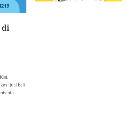
 di
Kini,
asi jual beli
membantu