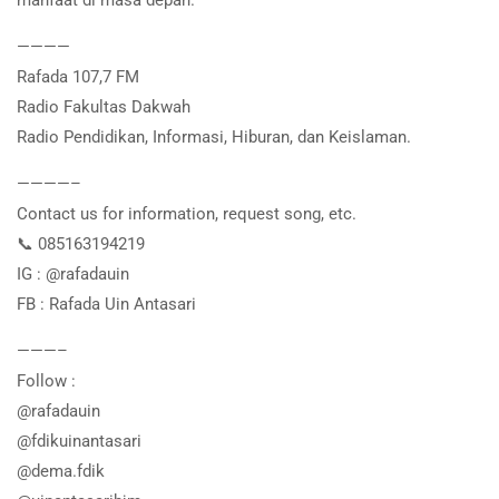
manfaat di masa depan.
————
Rafada 107,7 FM
Radio Fakultas Dakwah
Radio Pendidikan, Informasi, Hiburan, dan Keislaman.
————–
Contact us for information, request song, etc.
📞 085163194219
IG : @rafadauin
FB : Rafada Uin Antasari
———–
Follow :
@rafadauin
@fdikuinantasari
@dema.fdik