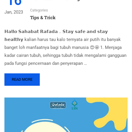
16
Categories
Jan, 2023
Tips & Trick
𝗛𝗮𝗹𝗹𝗼 𝗦𝗮𝗵𝗮𝗯𝗮𝘁 𝗥𝗮𝗳𝗮𝗱𝗮 .. 𝗦𝘁𝗮𝘆 𝘀𝗮𝗳𝗲 𝗮𝗻𝗱 𝘀𝘁𝗮𝘆
𝗵𝗲𝗮𝗹𝘁𝗵𝘆 kalian harus tau kalo ternyata air putih itu banyak
banget loh manfaatnya bagi tubuh manusia 😍🤩 1. Menjaga
kadar cairan tubuh, sehingga tubuh tidak mengalami gangguan
pada fungsi pencernaan dan penyerapan …
READ MORE