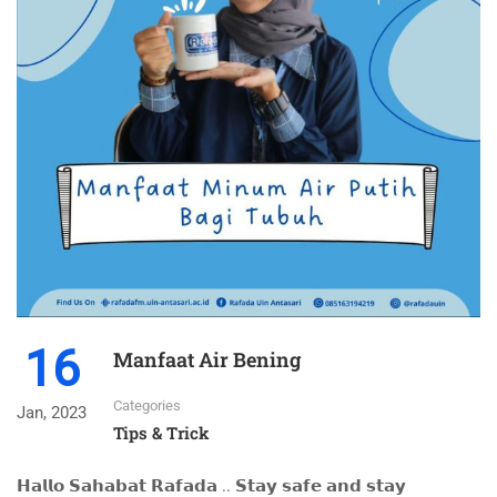
16
Manfaat Air Bening
Categories
Jan, 2023
Tips & Trick
𝗛𝗮𝗹𝗹𝗼 𝗦𝗮𝗵𝗮𝗯𝗮𝘁 𝗥𝗮𝗳𝗮𝗱𝗮 .. 𝗦𝘁𝗮𝘆 𝘀𝗮𝗳𝗲 𝗮𝗻𝗱 𝘀𝘁𝗮𝘆